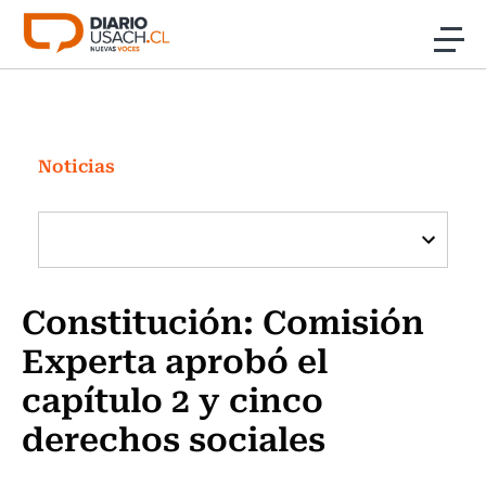
Click acá para ir directamente al contenido
Noticias
Investigación
Noticias
Cultura
Programas Radio y TV Usach
Constitución: Comisión
Experta aprobó el
capítulo 2 y cinco
derechos sociales