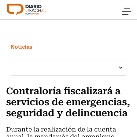
Click acá para ir directamente al contenido
Noticias
Investigación
Noticias
Cultura
Programas Radio y TV Usach
Contraloría fiscalizará a
servicios de emergencias,
seguridad y delincuencia
Durante la realización de la cuenta
anual, la mandamás del organismo,