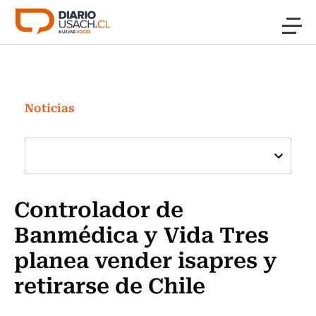
Click acá para ir directamente al contenido
Noticias
Investigación
Noticias
Cultura
Programas Radio y TV Usach
Controlador de
Banmédica y Vida Tres
planea vender isapres y
retirarse de Chile