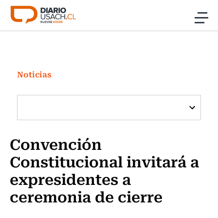
Click acá para ir directamente al contenido
Noticias
Investigación
Noticias
Cultura
Programas Radio y TV Usach
Convención
Constitucional invitará a
expresidentes a
ceremonia de cierre