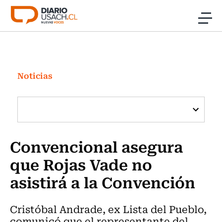
Click acá para ir directamente al contenido
Noticias
Investigación
Noticias
Cultura
Programas Radio y TV Usach
Convencional asegura
que Rojas Vade no
asistirá a la Convención
Cristóbal Andrade, ex Lista del Pueblo,
comunicó que el representante del