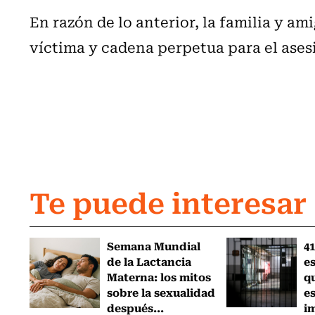
En razón de lo anterior, la familia y am
víctima y cadena perpetua para el ases
Te puede interesar
Semana Mundial
41
de la Lactancia
es
Materna: los mitos
q
sobre la sexualidad
e
después...
i