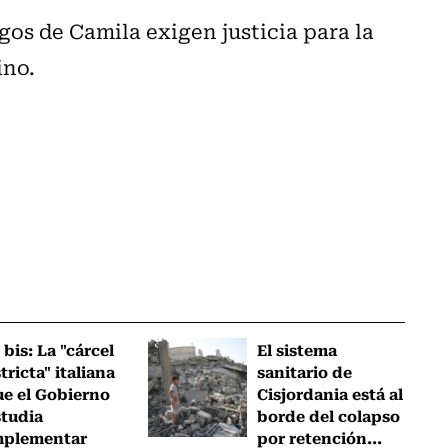
igos de Camila exigen justicia para la
ino.
 bis: La "cárcel
El sistema
tricta" italiana
sanitario de
ue el Gobierno
Cisjordania está al
studia
borde del colapso
mplementar
por retención...