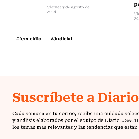
pa
Viernes 7 de agosto de
2026
Vi
20
#femicidio
#Judicial