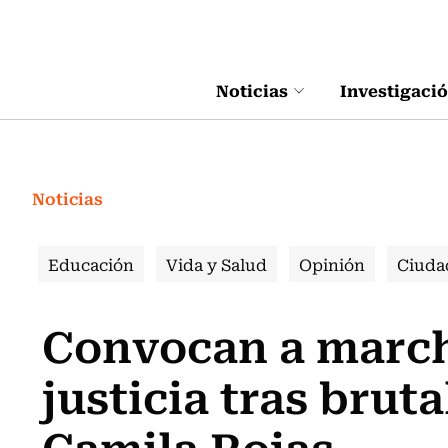
Click acá para ir directamente al contenido
Noticias
Investigaci
Noticias
Educación
Vida y Salud
Opinión
Ciuda
Convocan a march
justicia tras brut
Camila Rojas