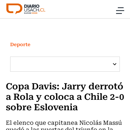
Click acá para ir directamente al contenido
Noticias
Investigación
Deporte
Cultura
Programas Radio y TV Usach
Copa Davis: Jarry derrotó
a Rola y coloca a Chile 2-0
sobre Eslovenia
El elenco que capitanea Nicolás Massú
quedó a las puertas del triunfo en la