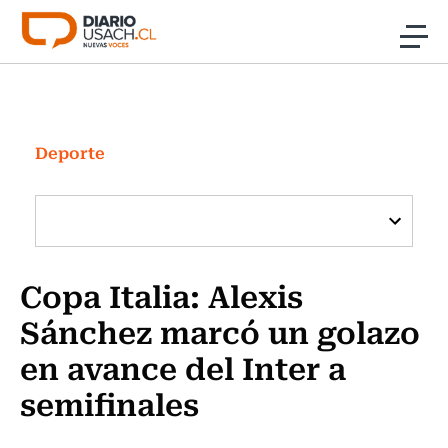
Click acá para ir directamente al contenido
Noticias
Investigación
Deporte
Cultura
Programas Radio y TV Usach
Copa Italia: Alexis
Sánchez marcó un golazo
en avance del Inter a
semifinales