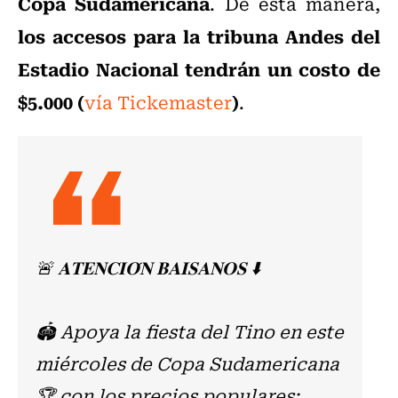
Copa Sudamericana
. De esta manera,
los accesos para la tribuna Andes del
Estadio Nacional tendrán un costo de
$5.000 (
)
vía Tickemaster
.
🚨 𝐀𝐓𝐄𝐍𝐂𝐈𝐎́𝐍 𝐁𝐀𝐈𝐒𝐀𝐍𝐎𝐒 ⬇️
🏟️ Apoya la fiesta del Tino en este
miércoles de Copa Sudamericana
🏆 con los precios populares: