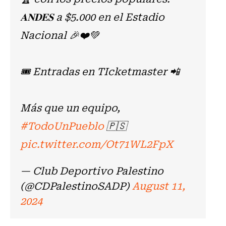
𝐀𝐍𝐃𝐄𝐒 a $5.000 en el Estadio
Nacional 🎉❤️💚
🎟️ Entradas en TIcketmaster 📲
Más que un equipo,
#TodoUnPueblo
🇵🇸
pic.twitter.com/Ot71WL2FpX
— Club Deportivo Palestino
(@CDPalestinoSADP)
August 11,
2024