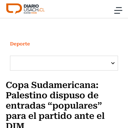
Click acá para ir directamente al contenido
Noticias
Investigación
Deporte
Cultura
Programas Radio y TV Usach
Copa Sudamericana:
Palestino dispuso de
entradas “populares”
para el partido ante el
DIM