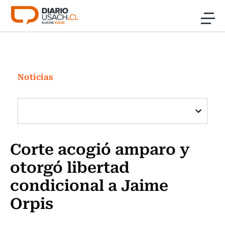
Click acá para ir directamente al contenido
Noticias
Investigación
Noticias
Cultura
Programas Radio y TV Usach
Corte acogió amparo y
otorgó libertad
condicional a Jaime
Orpis