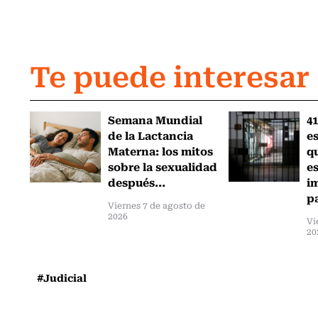
Te puede interesar
Semana Mundial
41
de la Lactancia
es
Materna: los mitos
q
sobre la sexualidad
e
después...
i
pa
Viernes 7 de agosto de
2026
Vi
20
#Judicial