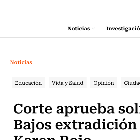
Click acá para ir directamente al contenido
Noticias
Investigaci
Noticias
Educación
Vida y Salud
Opinión
Ciuda
Corte aprueba soli
Bajos extradición
Karen Rojo