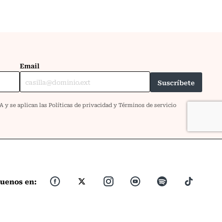
guenos en: