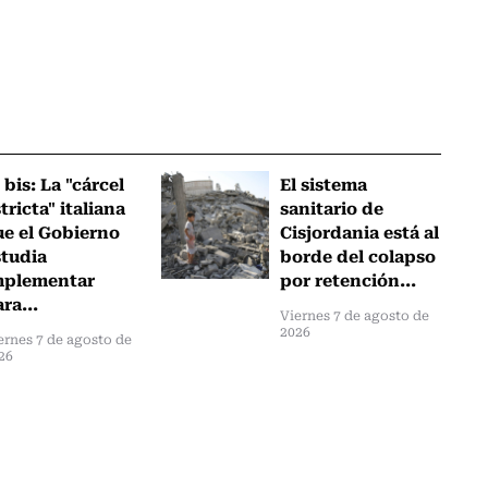
 bis: La "cárcel
El sistema
tricta" italiana
sanitario de
ue el Gobierno
Cisjordania está al
studia
borde del colapso
mplementar
por retención...
ra...
Viernes 7 de agosto de
2026
ernes 7 de agosto de
26