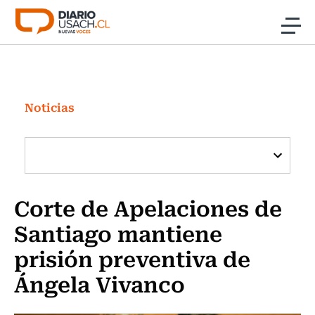
Click acá para ir directamente al contenido
Noticias
Investigación
Noticias
Cultura
Programas Radio y TV Usach
Corte de Apelaciones de
Santiago mantiene
prisión preventiva de
Ángela Vivanco