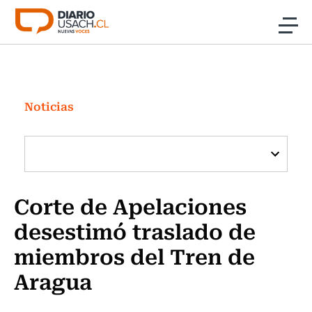
Click acá para ir directamente al contenido
Noticias
Investigación
Noticias
Cultura
Programas Radio y TV Usach
Corte de Apelaciones
desestimó traslado de
miembros del Tren de
Aragua