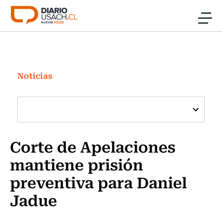
Click acá para ir directamente al contenido
Noticias
Investigación
Noticias
Cultura
Programas Radio y TV Usach
Corte de Apelaciones
mantiene prisión
preventiva para Daniel
Jadue