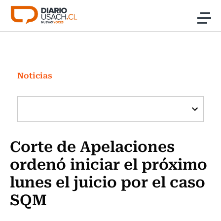
Click acá para ir directamente al contenido
Noticias
Investigación
Noticias
Cultura
Programas Radio y TV Usach
Corte de Apelaciones
ordenó iniciar el próximo
lunes el juicio por el caso
SQM