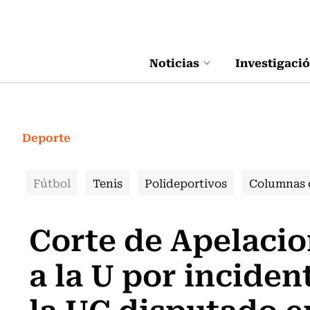
Click acá para ir directamente al contenido
Noticias
Investigaci
Deporte
Fútbol
Tenis
Polideportivos
Columnas 
Corte de Apelacio
a la U por inciden
la UC disputado e