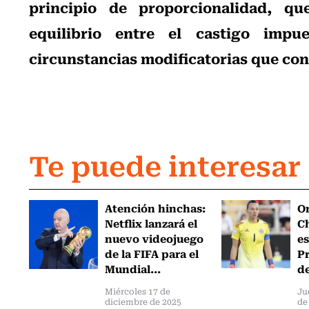
principio de proporcionalidad, qu
equilibrio entre el castigo impu
circunstancias modificatorias que co
Te puede interesar
Atención hinchas:
Or
Netflix lanzará el
Ch
nuevo videojuego
es
de la FIFA para el
Pr
Mundial...
de
Miércoles 17 de
Ju
diciembre de 2025
de