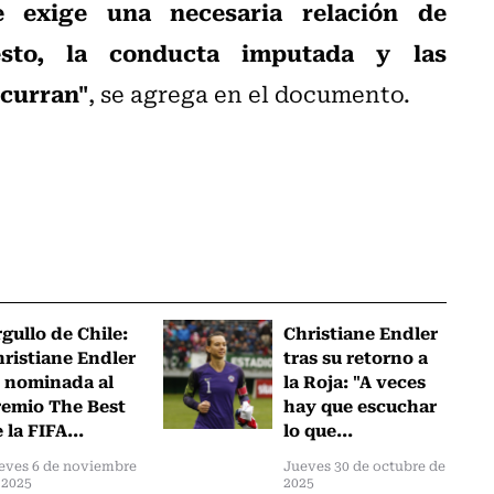
e exige una necesaria relación de
esto, la conducta imputada y las
ncurran"
, se agrega en el documento.
gullo de Chile:
Christiane Endler
ristiane Endler
tras su retorno a
 nominada al
la Roja: "A veces
emio The Best
hay que escuchar
 la FIFA...
lo que...
eves 6 de noviembre
Jueves 30 de octubre de
 2025
2025