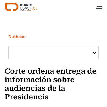
Click acá para ir directamente al contenido
Noticias
Investigación
Noticias
Cultura
Programas Radio y TV Usach
Corte ordena entrega de
información sobre
audiencias de la
Presidencia