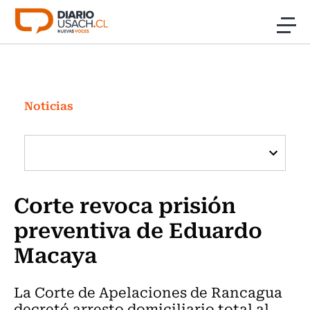
Click acá para ir directamente al contenido
Noticias
Investigación
Noticias
Cultura
Programas Radio y TV Usach
Corte revoca prisión
preventiva de Eduardo
Macaya
La Corte de Apelaciones de Rancagua
decretó arresto domiciliario total al