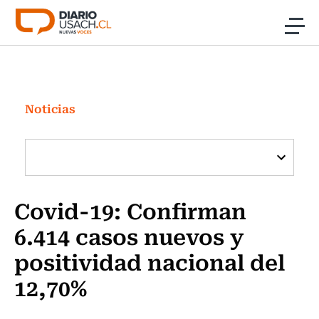
Click acá para ir directamente al contenido
Noticias
Investigación
Noticias
Cultura
Programas Radio y TV Usach
Covid-19: Confirman
6.414 casos nuevos y
positividad nacional del
12,70%