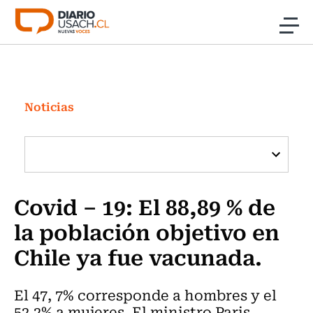
Click acá para ir directamente al contenido
Noticias
Investigación
Noticias
Cultura
Programas Radio y TV Usach
Covid – 19: El 88,89 % de
la población objetivo en
Chile ya fue vacunada.
El 47, 7% corresponde a hombres y el
52,2% a mujeres. El ministro Paris