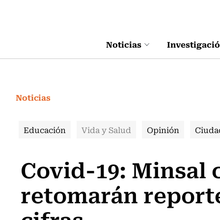
Click acá para ir directamente al contenido
Noticias
Investigaci
Noticias
Educación
Vida y Salud
Opinión
Ciuda
Covid-19: Minsal 
retomarán reporte
cifras