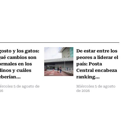
osto y los gatos:
De estar entre los
qué cambios son
peores a liderar el
rmales en los
país: Posta
linos y cuáles
Central encabeza
berían...
ranking...
ércoles 5 de agosto de
Miércoles 5 de agosto
26
de 2026