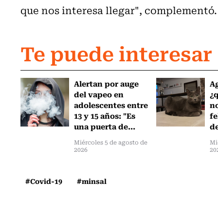
que nos interesa llegar", complementó.
Te puede interesar
Alertan por auge
Ag
del vapeo en
¿
adolescentes entre
no
13 y 15 años: "Es
fe
una puerta de...
de
Miércoles 5 de agosto de
Mi
2026
20
#Covid-19
#minsal