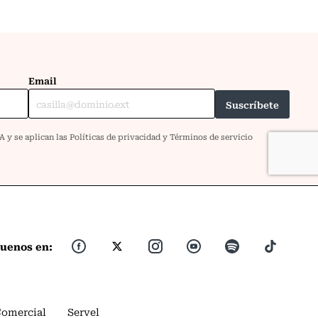
guenos en:
Comercial
Servel