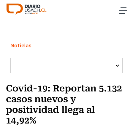
Click acá para ir directamente al contenido
Noticias
Investigación
Noticias
Cultura
Programas Radio y TV Usach
Covid-19: Reportan 5.132
casos nuevos y
positividad llega al
14,92%