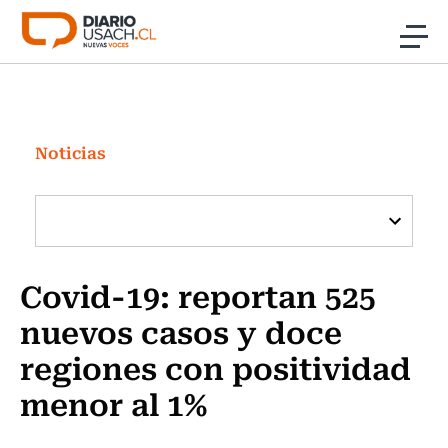
Click acá para ir directamente al contenido
Noticias
Investigación
Noticias
Cultura
Programas Radio y TV Usach
Covid-19: reportan 525
nuevos casos y doce
regiones con positividad
menor al 1%