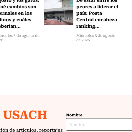
qué cambios son
peores a liderar el
rmales en los
país: Posta
linos y cuáles
Central encabeza
berían...
ranking...
ércoles 5 de agosto de
Miércoles 5 de agosto
26
de 2026