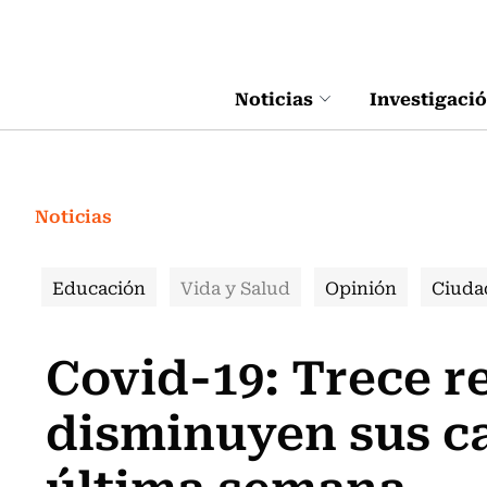
Click acá para ir directamente al contenido
Noticias
Investigaci
Noticias
Educación
Vida y Salud
Opinión
Ciuda
Covid-19: Trece r
disminuyen sus ca
última semana