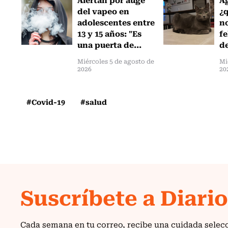
del vapeo en
¿
adolescentes entre
no
13 y 15 años: "Es
fe
una puerta de...
de
Miércoles 5 de agosto de
Mi
2026
20
#Covid-19
#salud