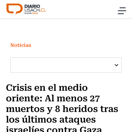
Click acá para ir directamente al contenido
Noticias
Investigación
Noticias
Cultura
Programas Radio y TV Usach
Crisis en el medio
oriente: Al menos 27
muertos y 8 heridos tras
los últimos ataques
israelíes contra Gaza