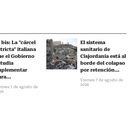
 bis: La "cárcel
El sistema
tricta" italiana
sanitario de
ue el Gobierno
Cisjordania está al
studia
borde del colapso
mplementar
por retención...
ra...
Viernes 7 de agosto de
2026
ernes 7 de agosto de
26