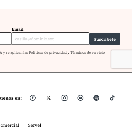
guenos en:
Comercial
Servel