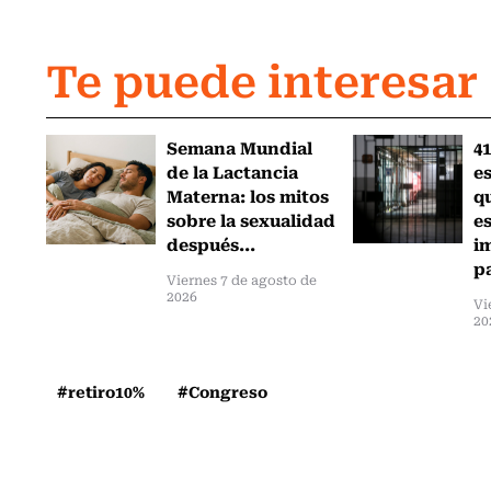
Te puede interesar
Semana Mundial
41
de la Lactancia
es
Materna: los mitos
q
sobre la sexualidad
e
después...
i
pa
Viernes 7 de agosto de
2026
Vi
20
#retiro10%
#Congreso