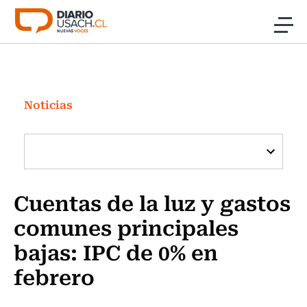
Click acá para ir directamente al contenido
Noticias
Investigación
Noticias
Cultura
Programas Radio y TV Usach
Cuentas de la luz y gastos
comunes principales
bajas: IPC de 0% en
febrero