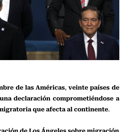
mbre de las Américas
veinte países de
,
on una declaración comprometiéndose a
migratoria que afecta al continente
.
ración de Los Ángeles sobre migración