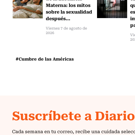
Materna: los mitos
q
sobre la sexualidad
e
después...
i
pa
Viernes 7 de agosto de
2026
Vi
20
#Cumbre de las Américas