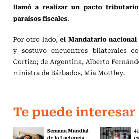
llamó a realizar un pacto tributari
paraísos fiscales
.
el Mandatario nacional 
Por otro lado,
y sostuvo encuentros bilaterales c
Cortizo; de Argentina, Alberto Fernánde
ministra de Bárbados, Mia Mottley.
Te puede interesar
Semana Mundial
41
de la Lactancia
es