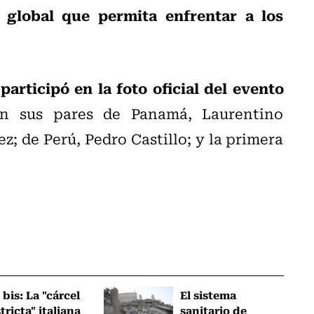
o global que permita enfrentar a los
participó en la foto oficial del evento
on sus pares de Panamá, Laurentino
z; de Perú, Pedro Castillo; y la primera
 bis: La "cárcel
El sistema
tricta" italiana
sanitario de