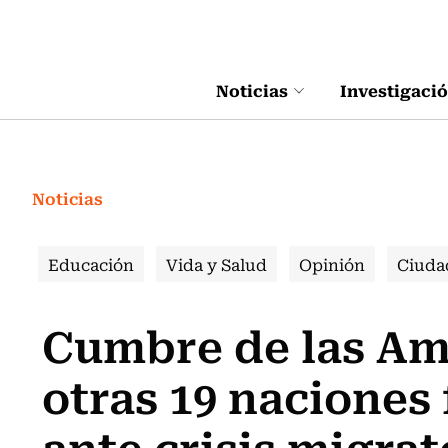
Click acá para ir directamente al contenido
Noticias
Investigaci
Noticias
Educación
Vida y Salud
Opinión
Ciuda
Cumbre de las Amé
otras 19 naciones
ante crisis migrat