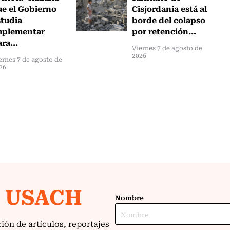
ue el Gobierno
Cisjordania está al
studia
borde del colapso
mplementar
por retención...
ra...
Viernes 7 de agosto de
2026
ernes 7 de agosto de
26