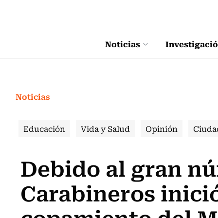
Click acá para ir directamente al contenido
Noticias
Investigaci
Noticias
Educación
Vida y Salud
Opinión
Ciuda
Debido al gran nú
Carabineros inici
copamiento del M