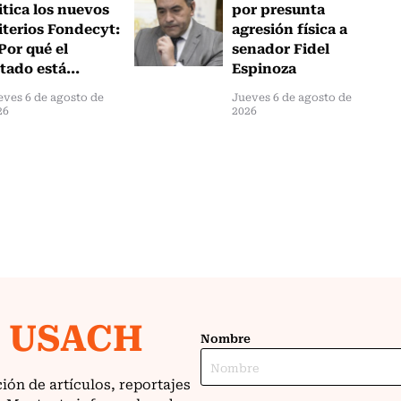
itica los nuevos
por presunta
iterios Fondecyt:
agresión física a
Por qué el
senador Fidel
tado está...
Espinoza
eves 6 de agosto de
Jueves 6 de agosto de
26
2026