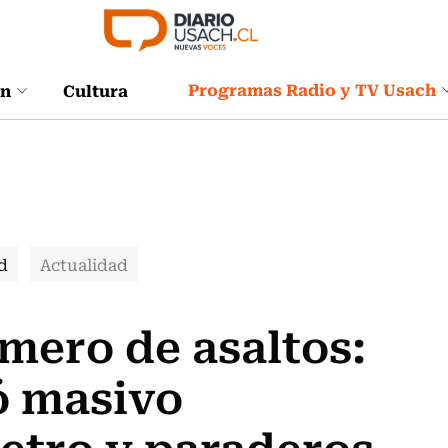
Programas Radio y TV Usach
ón
Cultura
d
Actualidad
mero de asaltos:
ó masivo
etro y paraderos