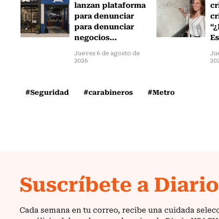
lanzan plataforma
cr
para denunciar
cr
para denunciar
“¿
negocios...
Es
Jueves 6 de agosto de
Ju
2026
20
#Seguridad
#carabineros
#Metro