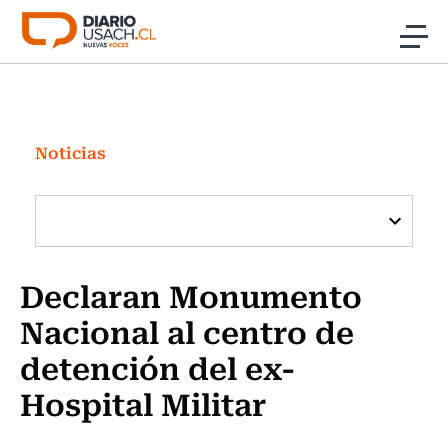
Click acá para ir directamente al contenido
Noticias
Investigación
Noticias
Cultura
Programas Radio y TV Usach
Declaran Monumento
Nacional al centro de
detención del ex-
Hospital Militar