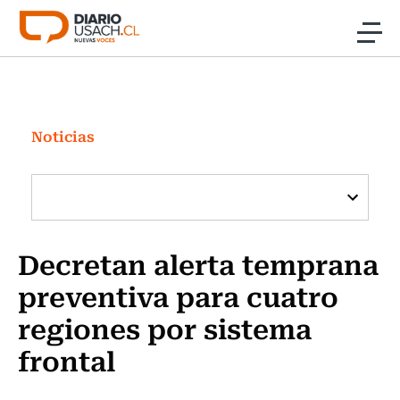
Click acá para ir directamente al contenido
Noticias
Investigación
Noticias
Cultura
Programas Radio y TV Usach
Decretan alerta temprana
preventiva para cuatro
regiones por sistema
frontal