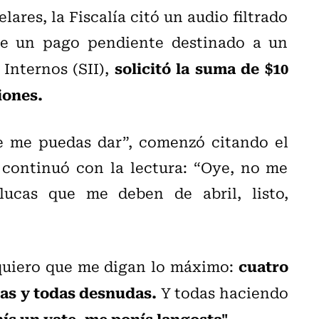
ares, la Fiscalía citó un audio filtrado
de un pago pendiente destinado a un
solicitó la suma de $10
 Internos (SII),
iones.
 me puedas dar”, comenzó citando el
 continuó con la lectura: “Oye, no me
ucas que me deben de abril, listo,
cuatro
quiero que me digan lo máximo:
nas y todas desnudas.
Y todas haciendo
ís un yate, me ponís langosta".