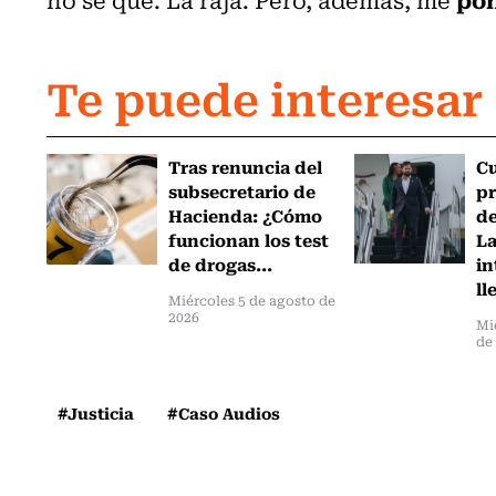
Te puede interesar
Tras renuncia del
C
subsecretario de
pr
Hacienda: ¿Cómo
de
funcionan los test
L
de drogas...
in
ll
Miércoles 5 de agosto de
2026
Mi
de
#Justicia
#Caso Audios