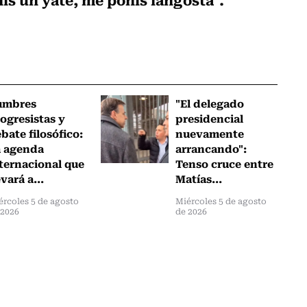
umbres
"El delegado
ogresistas y
presidencial
bate filosófico:
nuevamente
a agenda
arrancando":
ternacional que
Tenso cruce entre
evará a...
Matías...
ércoles 5 de agosto
Miércoles 5 de agosto
 2026
de 2026