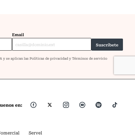
guenos en:
Comercial
Servel