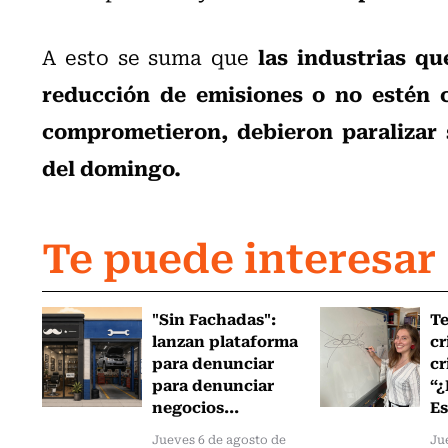
las industrias qu
A esto se suma que
reducción de emisiones o no estén c
comprometieron, debieron paralizar 
del domingo.
Te puede interesar
"Sin Fachadas":
T
lanzan plataforma
cr
para denunciar
cr
para denunciar
“¿
negocios...
Es
Jueves 6 de agosto de
Ju