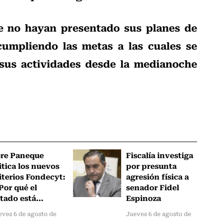
e no hayan presentado sus planes de
umpliendo las metas a las cuales se
sus actividades desde la medianoche
ere Paneque
Fiscalía investiga
itica los nuevos
por presunta
iterios Fondecyt:
agresión física a
Por qué el
senador Fidel
tado está...
Espinoza
eves 6 de agosto de
Jueves 6 de agosto de