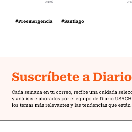
2026
20
#Preemergencia
#Santiago