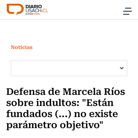
Click acá para ir directamente al contenido
Noticias
Investigación
Noticias
Cultura
Programas Radio y TV Usach
Defensa de Marcela Ríos
sobre indultos: "Están
fundados (...) no existe
parámetro objetivo"