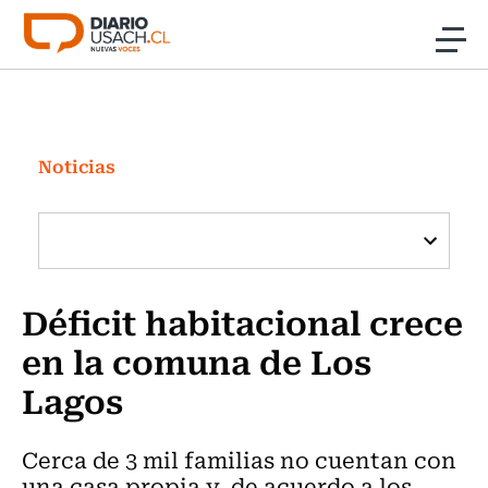
Click acá para ir directamente al contenido
Noticias
Investigación
Noticias
Cultura
Programas Radio y TV Usach
Déficit habitacional crece
en la comuna de Los
Lagos
Cerca de 3 mil familias no cuentan con
una casa propia y, de acuerdo a los