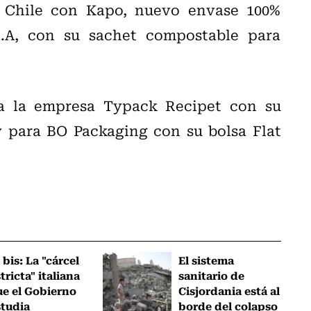
a Chile con Kapo, nuevo envase 100%
S.A, con su sachet compostable para
a la empresa Typack Recipet con su
y para BO Packaging con su bolsa Flat
 bis: La "cárcel
El sistema
tricta" italiana
sanitario de
ue el Gobierno
Cisjordania está al
studia
borde del colapso