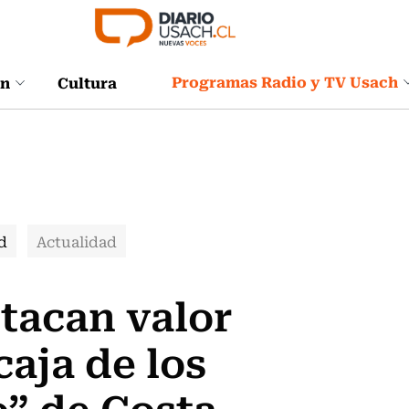
Programas Radio y TV Usach
ón
Cultura
d
Actualidad
tacan valor
caja de los
o” de Costa