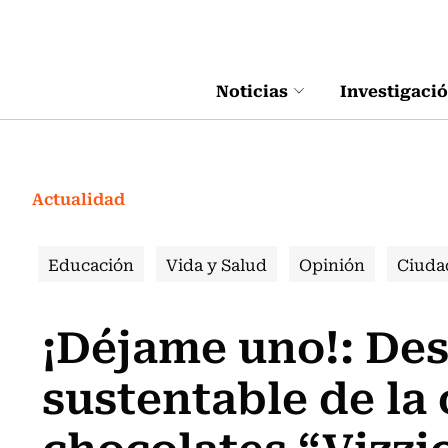
Click acá para ir directamente al contenido
Noticias
Investigaci
Actualidad
Educación
Vida y Salud
Opinión
Ciuda
¡Déjame uno!: Des
sustentable de la 
chocolates “Vizzi