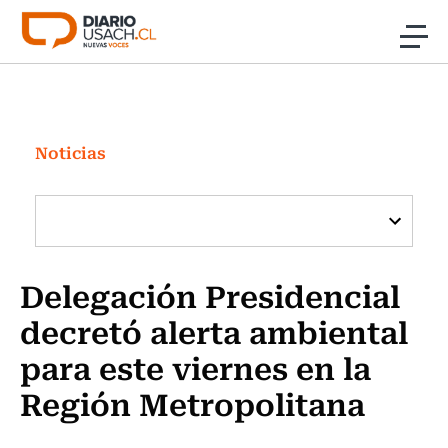
Click acá para ir directamente al contenido
Noticias
Investigación
Noticias
Cultura
Programas Radio y TV Usach
Delegación Presidencial
decretó alerta ambiental
para este viernes en la
Región Metropolitana