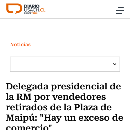
Click acá para ir directamente al contenido
Noticias
Investigación
Noticias
Cultura
Programas Radio y TV Usach
Delegada presidencial de
la RM por vendedores
retirados de la Plaza de
Maipú: "Hay un exceso de
comercio"