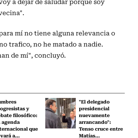
 voy a dejar de saludar porque soy
vecina".
para mí no tiene alguna relevancia o
no trafico, no he matado a nadie.
nan de mí", concluyó.
umbres
"El delegado
ogresistas y
presidencial
bate filosófico:
nuevamente
a agenda
arrancando":
ternacional que
Tenso cruce entre
evará a...
Matías...