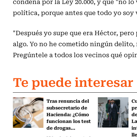
condena por la Ley 20.000, y que "no lo
política, porque antes que todo yo soy 
"Después yo supe que era Héctor, pero 
algo. Yo no he cometido ningún delito, 
Pregúntele a todos los vecinos qué opi
Te puede interesar
Tras renuncia del
C
subsecretario de
pr
Hacienda: ¿Cómo
de
funcionan los test
L
de drogas...
in
ll