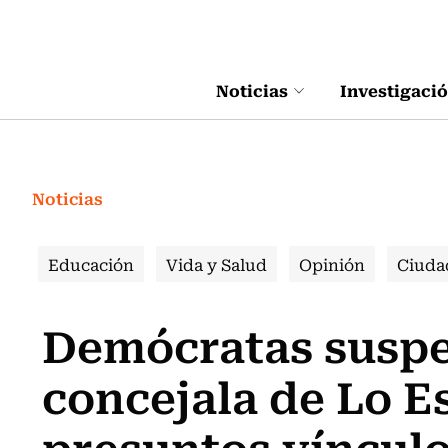
Click acá para ir directamente al contenido
Noticias
Investigaci
Noticias
Educación
Vida y Salud
Opinión
Ciuda
Demócratas suspe
concejala de Lo E
presuntos vínculo