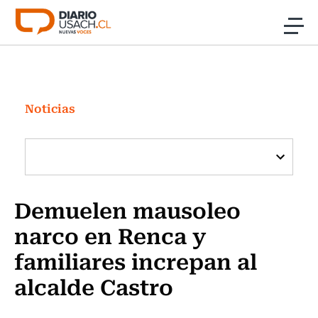
Click acá para ir directamente al contenido
Noticias
Investigación
Noticias
Cultura
Programas Radio y TV Usach
Demuelen mausoleo
narco en Renca y
familiares increpan al
alcalde Castro