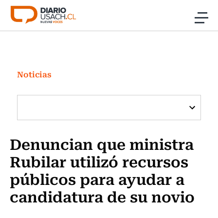
Click acá para ir directamente al contenido
Noticias
Investigación
Noticias
Cultura
Programas Radio y TV Usach
Denuncian que ministra
Rubilar utilizó recursos
públicos para ayudar a
candidatura de su novio