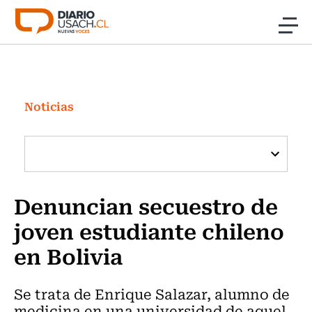
Click acá para ir directamente al contenido
Noticias
Investigación
Noticias
Cultura
Programas Radio y TV Usach
Denuncian secuestro de
joven estudiante chileno
en Bolivia
Se trata de Enrique Salazar, alumno de
medicina en una universidad de aquel