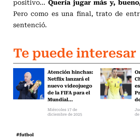
Quería jugar más y, bueno,
positivo...
Pero como es una final, trato de ent
sentenció.
Te puede interesar
Atención hinchas:
Or
Netflix lanzará el
Ch
nuevo videojuego
es
de la FIFA para el
Pr
Mundial...
de
Miércoles 17 de
Ju
diciembre de 2025
de
#futbol