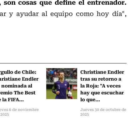
 son cosas que define el entrenador.
rar y ayudar al equipo como hoy día",
gullo de Chile:
Christiane Endler
ristiane Endler
tras su retorno a
 nominada al
la Roja: "A veces
emio The Best
hay que escuchar
 la FIFA...
lo que...
eves 6 de noviembre
Jueves 30 de octubre de
 2025
2025