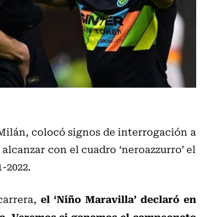
Milán, colocó signos de interrogación a
 alcanzar con el cuadro ‘neroazzurro’ el
1-2022.
el ‘Niño Maravilla’ declaró en
carrera,
ía. Veremos si ganamos el campeonato