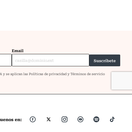
guenos en: