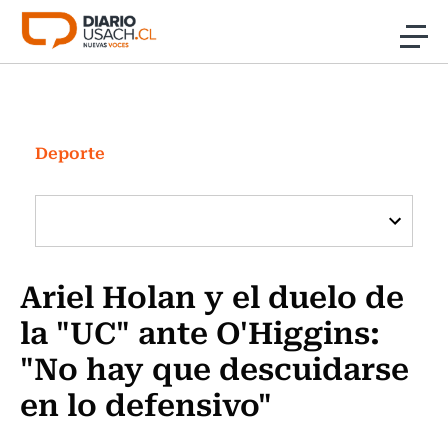
Click acá para ir directamente al contenido
Noticias
Investigación
Deporte
Cultura
Programas Radio y TV Usach
Ariel Holan y el duelo de
la "UC" ante O'Higgins:
"No hay que descuidarse
en lo defensivo"