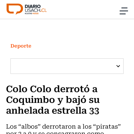
Click acá para ir directamente al contenido
Noticias
Investigación
Deporte
Cultura
Programas Radio y TV Usach
Colo Colo derrotó a
Coquimbo y bajó su
anhelada estrella 33
Los “albos” derrotaron a los “piratas”
por 2 a 0 y se consagraron como