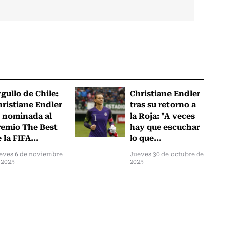
gullo de Chile:
Christiane Endler
ristiane Endler
tras su retorno a
 nominada al
la Roja: "A veces
emio The Best
hay que escuchar
 la FIFA...
lo que...
eves 6 de noviembre
Jueves 30 de octubre de
 2025
2025