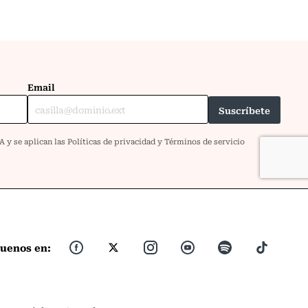
guenos en: