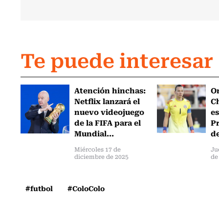
Te puede interesar
Atención hinchas:
Or
Netflix lanzará el
Ch
nuevo videojuego
es
de la FIFA para el
Pr
Mundial...
de
Miércoles 17 de
Ju
diciembre de 2025
de
#futbol
#ColoColo