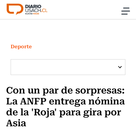
Click acá para ir directamente al contenido
Noticias
Investigación
Deporte
Cultura
Programas Radio y TV Usach
Con un par de sorpresas:
La ANFP entrega nómina
de la 'Roja' para gira por
Asia