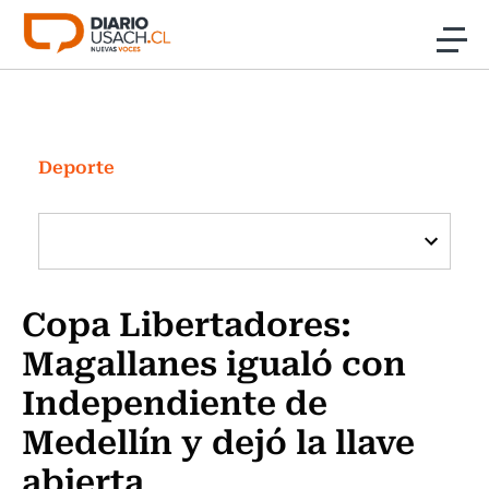
Click acá para ir directamente al contenido
Noticias
Investigación
Deporte
Cultura
Programas Radio y TV Usach
Copa Libertadores:
Magallanes igualó con
Independiente de
Medellín y dejó la llave
abierta