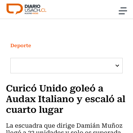
Click acá para ir directamente al contenido
Noticias
Investigación
Deporte
Cultura
Programas Radio y TV Usach
Curicó Unido goleó a
Audax Italiano y escaló al
cuarto lugar
La escuadra que dirige Damián Muñoz
llegó a 22 unidades y solo es superada