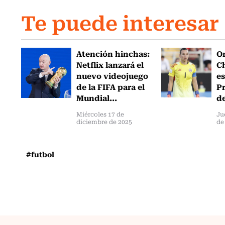
Te puede interesar
Atención hinchas:
Or
Netflix lanzará el
Ch
nuevo videojuego
es
de la FIFA para el
Pr
Mundial...
de
Miércoles 17 de
Ju
diciembre de 2025
de
#futbol