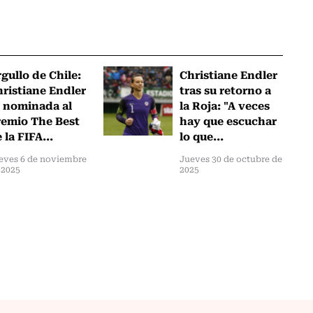
gullo de Chile:
Christiane Endler
ristiane Endler
tras su retorno a
 nominada al
la Roja: "A veces
emio The Best
hay que escuchar
 la FIFA...
lo que...
eves 6 de noviembre
Jueves 30 de octubre de
 2025
2025