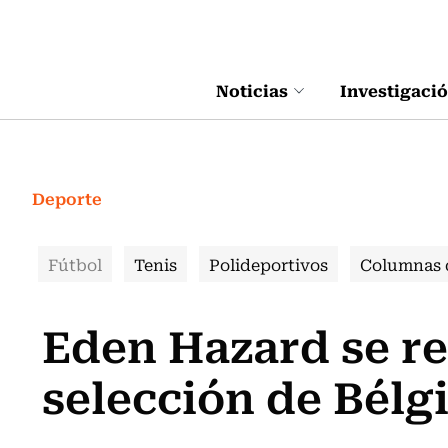
Click acá para ir directamente al contenido
Noticias
Investigaci
Deporte
Fútbol
Tenis
Polideportivos
Columnas 
Eden Hazard se ret
selección de Bélg